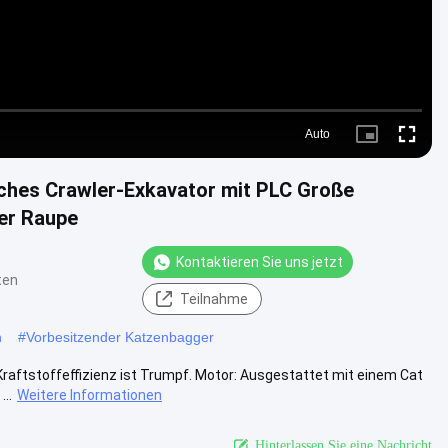
Auto
Picture-
Fullscre
in-
Picture
hes Crawler-Exkavator mit PLC Große
er Raupe
Kontaktieren Sie uns jetzt
ten
Teilnahme
n
#
Vorbesitzender Katzenbagger
aftstoffeffizienz ist Trumpf. Motor: Ausgestattet mit einem Cat
..
Weitere Informationen
Hinterlassen Sie eine Nachricht