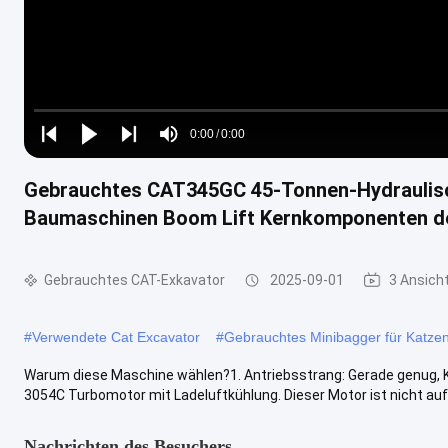
Loaded
:
0%
0:00
/
0:00
Play
Play
Play
Mute
Current
Duration
next
next
Gebrauchtes CAT345GC 45-Tonnen-Hydraulisc
Time
Baumaschinen Boom Lift Kernkomponenten d
Gebrauchtes CAT-Exkavator
2025-09-01
3 Ansich
#
Verwendete Cat Excavator
#
Gebrauchtes Minibagger für Katze
Warum diese Maschine wählen?1. Antriebsstrang: Gerade genug, Kr
3054C Turbomotor mit Ladeluftkühlung. Dieser Motor ist nicht auf .
Nachrichten des Besuchers