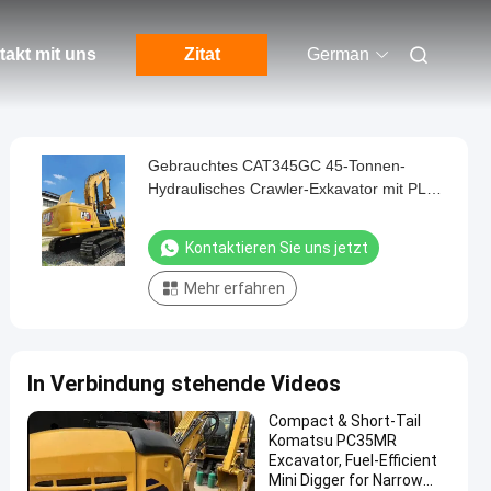
akt mit uns
Zitat
German
Gebrauchtes CAT345GC 45-Tonnen-
Hydraulisches Crawler-Exkavator mit PLC
Große Baumaschinen Boom Lift
Kernkomponenten der Raupe
Kontaktieren Sie uns jetzt
Mehr erfahren
In Verbindung stehende Videos
Compact & Short-Tail
Komatsu PC35MR
Excavator, Fuel-Efficient
Mini Digger for Narrow