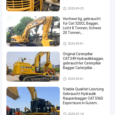
Sites/Municipal
Maintenance/Yard
benutzter KOMATSU-Bagger
00:18
2025-09-25
Renovation
Hochwertig, gebraucht
für Cat 320CL Bagger,
Licht 8 Tonnen, Schwer
20 Tonnen,
en
Betriebsgewichte, Isuzu
Motor, KYB Hydraulik,
Gebrauchtes CAT-Exkavator
00:27
2025-09-01
Standort Shanghai
Original Caterpillar
CAT349 Hydraulikbagger,
gebrauchter Caterpillar
Bagger Caterpillar
CAT349
Gebrauchtes CAT-Exkavator
00:25
2025-09-01
Stabile Qualität Leistung
Gebraucht Hydraulik
Raupenbagger CAT336D
Exporteure in Gutem
Zustand
Gebrauchtes CAT-Exkavator
00:37
2025-07-18